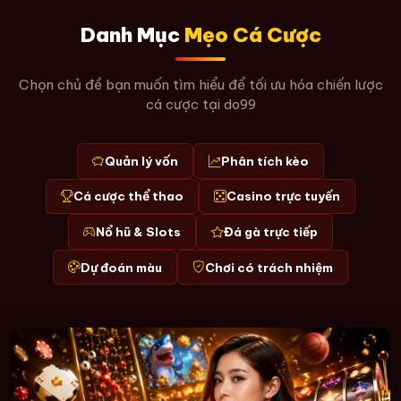
Danh Mục
Mẹo Cá Cược
Chọn chủ đề bạn muốn tìm hiểu để tối ưu hóa chiến lược
cá cược tại do99
Quản lý vốn
Phân tích kèo
Cá cược thể thao
Casino trực tuyến
Nổ hũ & Slots
Đá gà trực tiếp
Dự đoán màu
Chơi có trách nhiệm