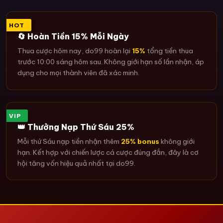
HOT
🔄 Hoàn Tiền 15% Mỗi Ngày
Thua cược hôm nay, do99 hoàn lại
15%
tổng tiền thua
trước 10:00 sáng hôm sau. Không giới hạn số lần nhận, áp
dụng cho mọi thành viên đã xác minh.
VIP
👑 Thưởng Nạp Thứ Sáu 25%
Mỗi thứ Sáu nạp tiền nhận thêm
25% bonus
không giới
hạn. Kết hợp với chiến lược cá cược đúng đắn, đây là cơ
hội tăng vốn hiệu quả nhất tại do99.