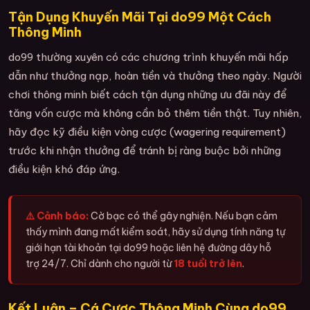
Tận Dụng Khuyến Mãi Tại do99 Một Cách
Thông Minh
do99 thường xuyên có các chương trình khuyến mãi hấp
dẫn như thưởng nạp, hoàn tiền và thưởng theo ngày. Người
chơi thông minh biết cách tận dụng những ưu đãi này để
tăng vốn cược mà không cần bỏ thêm tiền thật. Tuy nhiên,
hãy đọc kỹ điều kiện vòng cược (wagering requirement)
trước khi nhận thưởng để tránh bị ràng buộc bởi những
điều kiện khó đáp ứng.
⚠️ Cảnh báo:
Cờ bạc có thể gây nghiện. Nếu bạn cảm
thấy mình đang mất kiểm soát, hãy sử dụng tính năng tự
giới hạn tài khoản tại do99 hoặc liên hệ đường dây hỗ
trợ 24/7. Chỉ dành cho người từ
18 tuổi trở lên
.
Kết Luận – Cá Cược Thông Minh Cùng do99