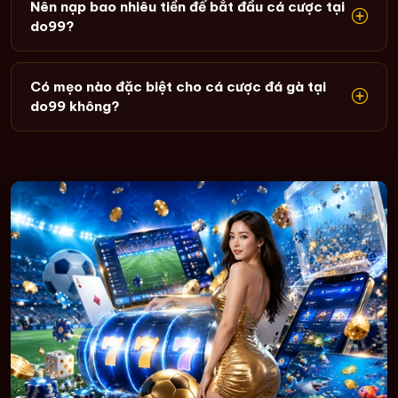
Nên nạp bao nhiêu tiền để bắt đầu cá cược tại
do99?
Có mẹo nào đặc biệt cho cá cược đá gà tại
do99 không?