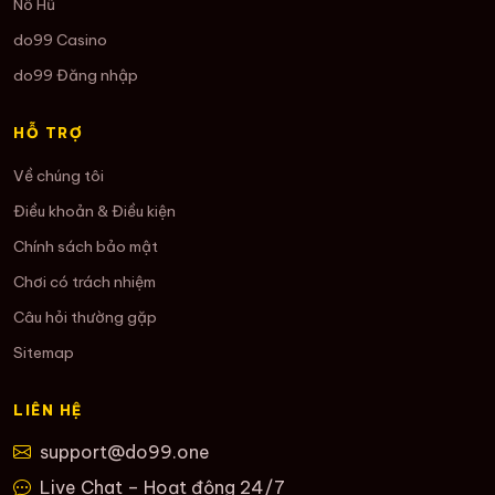
Nổ Hũ
do99 Casino
do99 Đăng nhập
HỖ TRỢ
Về chúng tôi
Điều khoản & Điều kiện
Chính sách bảo mật
Chơi có trách nhiệm
Câu hỏi thường gặp
Sitemap
LIÊN HỆ
support@do99.one
Live Chat – Hoạt động 24/7