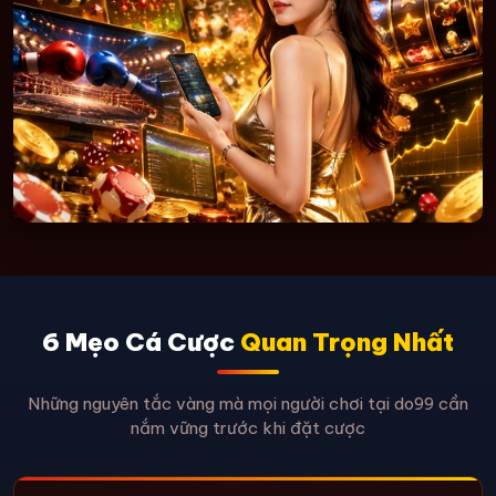
6 Mẹo Cá Cược
Quan Trọng Nhất
Những nguyên tắc vàng mà mọi người chơi tại do99 cần
nắm vững trước khi đặt cược