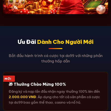
Ưu Đãi
Dành Cho Người Mới
Bắt đầu hành trình cá cược tại do99 với những phần
thưởng hấp dẫn
MỚI
🎁 Thưởng Chào Mừng 100%
Đăng ký và nạp lần đầu nhận ngay thưởng 100% lên đến
2.000.000 VNĐ
. Áp dụng cho tất cả sản phẩm cá cược
tại do99 bao gồm thể thao, casino và nổ hũ.