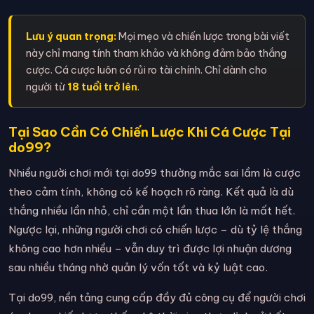
Lưu ý quan trọng:
Mọi mẹo và chiến lược trong bài viết
này chỉ mang tính tham khảo và không đảm bảo thắng
cược. Cá cược luôn có rủi ro tài chính. Chỉ dành cho
người từ
18 tuổi trở lên
.
Tại Sao Cần Có Chiến Lược Khi Cá Cược Tại
do99?
Nhiều người chơi mới tại do99 thường mắc sai lầm là cược
theo cảm tính, không có kế hoạch rõ ràng. Kết quả là dù
thắng nhiều lần nhỏ, chỉ cần một lần thua lớn là mất hết.
Ngược lại, những người chơi có chiến lược – dù tỷ lệ thắng
không cao hơn nhiều – vẫn duy trì được lợi nhuận dương
sau nhiều tháng nhờ quản lý vốn tốt và kỷ luật cao.
Tại do99, nền tảng cung cấp đầy đủ công cụ để người chơi