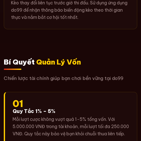
Kèo thay đổi liên tục trước giờ thi đấu. Sử dụng ứng dụng
do99 để nhận thông báo biến động kèo theo thời gian
thực và nắm bắt cơ hội tốt nhất.
Bí Quyết
Quản Lý Vốn
Chiến lược tài chính giúp bạn chơi bền vững tại do99
01
Quy Tắc 1% – 5%
Mỗi lượt cược không vượt quá 1-5% tổng vốn. Với
5.000.000 VNĐ trong tài khoản, mỗi lượt tối đa 250.000
VNĐ. Quy tắc này bảo vệ bạn khỏi chuỗi thua liên tiếp.