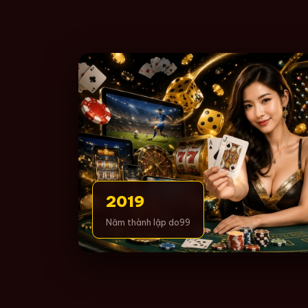
2019
Năm thành lập do99