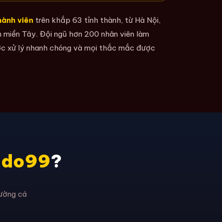
ành viên
trên khắp 63 tỉnh thành, từ Hà Nội,
 miền Tây. Đội ngũ hơn 200 nhân viên làm
ợc xử lý nhanh chóng và mọi thắc mắc được
n
do99
?
rường cá