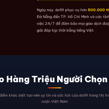
Ngày nay, do99 phục vụ hơn
500.000 th
Đà Nẵng đến TP. Hồ Chí Minh và các tỉnh
việc 24/7 để đảm bảo mọi giao dịch đư
giải đáp kịp thời bằng tiếng Việt.
o Hàng Triệu Người Chọ
iểm khác biệt tạo nên uy tín và sức hút của do99 trong thị t
cược Việt Nam