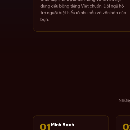
dung đều bằng tiếng Việt chuẩn. Đội ngũ hỗ
trợ người Việt hiểu rõ nhu cầu và văn hóa của
bạn.
Những
01
0
Minh Bạch