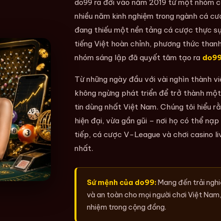
do99 ra đời vào năm 2019 từ một nhóm chu
nhiều năm kinh nghiệm trong ngành cá cư
đang thiếu một nền tảng cá cược thực sự
tiếng Việt hoàn chỉnh, phương thức thanh
nhóm sáng lập đã quyết tâm tạo ra
do9
Từ những ngày đầu với vài nghìn thành vi
không ngừng phát triển để trở thành một
tin dùng nhất Việt Nam. Chúng tôi hiểu 
hiện đại, vừa gần gũi – nơi họ có thể nạ
tiếp, cá cược V-League và chơi casino li
nhất.
Sứ mệnh của do99:
Mang đến trải nghi
và an toàn cho mọi người chơi Việt Nam,
nhiệm trong cộng đồng.