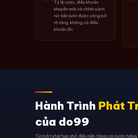
Tỷ lệ cược, điều khoản
khuyến mãi và chính sách
rút tiền luôn được công bố
rõ ràng, không có điều
khoản ẩn.
Hành Trình
Phát T
của do99
Từ một startup nhỏ đến nền tảng cá cược hàng