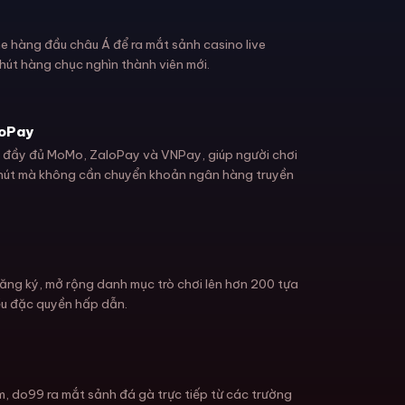
 hàng đầu châu Á để ra mắt sảnh casino live
 hút hàng chục nghìn thành viên mới.
loPay
p đầy đủ MoMo, ZaloPay và VNPay, giúp người chơi
 phút mà không cần chuyển khoản ngân hàng truyền
ng ký, mở rộng danh mục trò chơi lên hơn 200 tựa
ều đặc quyền hấp dẫn.
, do99 ra mắt sảnh đá gà trực tiếp từ các trường