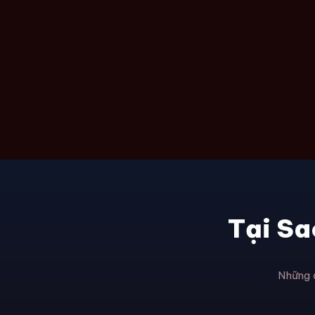
Tại Sa
Những đ