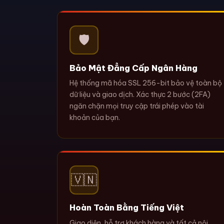
🛡️
Bảo Mật Đẳng Cấp Ngân Hàng
Hệ thống mã hóa SSL 256-bit bảo vệ toàn bộ
dữ liệu và giao dịch. Xác thực 2 bước (2FA)
ngăn chặn mọi truy cập trái phép vào tài
khoản của bạn.
🇻🇳
Hoàn Toàn Bằng Tiếng Việt
Giao diện, hỗ trợ khách hàng và tất cả nội