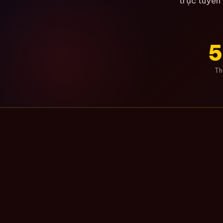
trực tuyến
5
Th